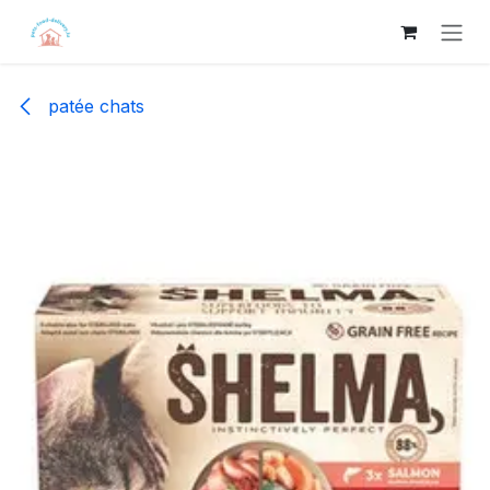
Se rendre au contenu
patée chats